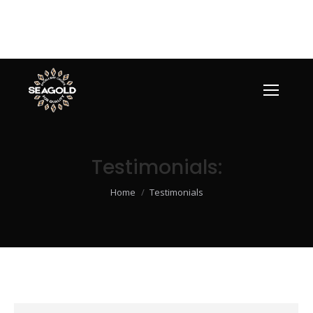
Testimonials:
Je bent hier:
Home
Testimonials