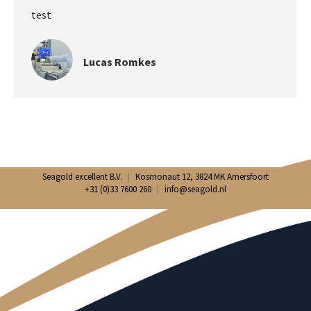
test
Lucas Romkes
Seagold excellent B.V.
|
Kosmonaut 12, 3824 MK Amersfoort
+31 (0)33 7600 260
|
info@seagold.nl